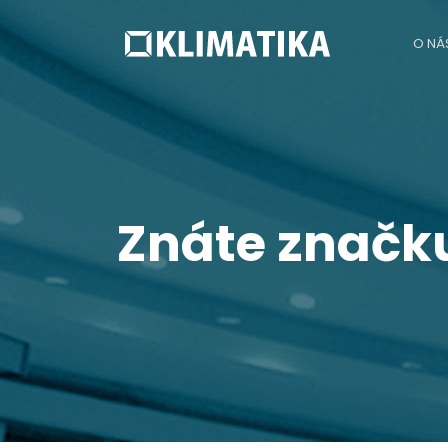
O NÁ
Znáte značk