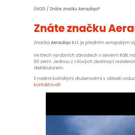
ÚVOD
/
Znáte značku Aerauliqa?
Znáte značku Aera
Značka
Aerauliqa S.r.l.
je předním evropským vý
Ve třech výrobních závodech v severní Itálii, n
50 zemí. Jednou z cílových destinací reziden
distributorem.
S našimi bohatými zkušenostmi v oblasti vzdu
kontaktovat!