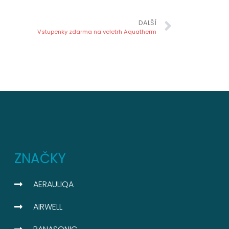
DALŠÍ
Vstupenky zdarma na veletrh Aquatherm
ZNAČKY
AERAULIQA
AIRWELL