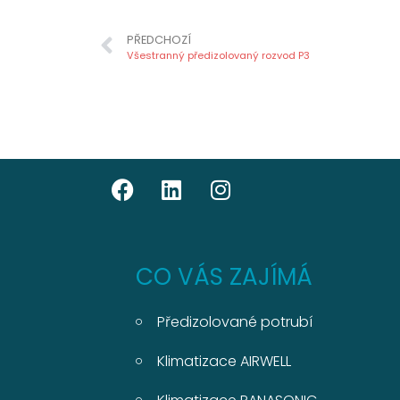
PŘEDCHOZÍ
Všestranný předizolovaný rozvod P3
CO VÁS ZAJÍMÁ
Předizolované potrubí
Klimatizace AIRWELL