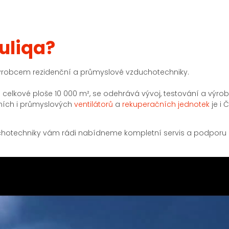
uliqa?
robcem rezidenční a průmyslové vzduchotechniky.
a celkové ploše 10 000 m², se odehrává vývoj, testování a výroba
čních i průmyslových
ventilátorů
a
rekuperačních jednotek
je i
chotechniky vám rádi nabídneme kompletní servis a podporu p