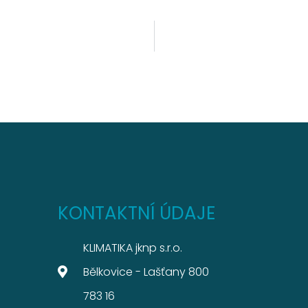
KONTAKTNÍ ÚDAJE
KLIMATIKA jknp s.r.o.
Bělkovice - Lašťany 800
783 16