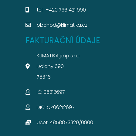
tel.: +420 736 421 990
obchod@klimatika.cz
FAKTURAČNÍ ÚDAJE
KLIMATIKA jknp s.r.o.
Dolany 690
783 16
IČ: 06212697​
DIČ: CZ06212697​
Účet: 4858873329/0800​