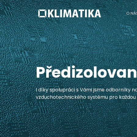
O NÁ
Předizolovan
I díky spolupráci s Vámi jsme odborníky 
vzduchotechnického systému pro každou 