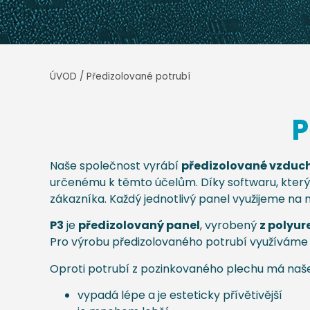
ÚVOD
/
Předizolované potrubí
P
Naše společnost vyrábí
předizolované vzduch
určenému k těmto účelům. Díky softwaru, který 
zákazníka. Každý jednotlivý panel využijeme 
P3
je
předizolovaný panel
, vyrobený
z polyu
Pro výrobu předizolovaného potrubí využíváme
Oproti potrubí z pozinkovaného plechu má naš
vypadá lépe a je esteticky přívětivější