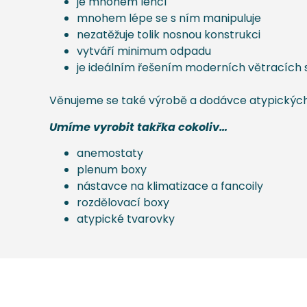
je mnohem lehčí
mnohem lépe se s ním manipuluje
nezatěžuje tolik nosnou konstrukci
vytváří minimum odpadu
je ideálním řešením moderních větracích
Věnujeme se také výrobě a dodávce atypických
Umíme vyrobit takřka cokoliv
…
anemostaty
plenum boxy
nástavce na klimatizace a fancoily
rozdělovací boxy
atypické tvarovky