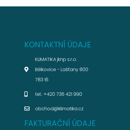
KONTAKTNÍ ÚDAJE
KLIMATIKA jknp s.r.o.
Bělkovice - Lašťany 800
783 16
tel.: +420 736 421 990
obchod@klimatika.cz
FAKTURAČNÍ ÚDAJE