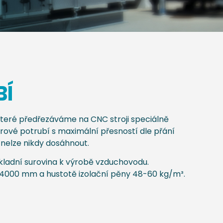
BÍ
které předřezáváme na CNC stroji speciálně
rové potrubí s maximální přesností dle přání
 nelze
nikdy
dosáhnout.
základní surovina k výrobě vzduchovodu.
 4000 mm a hustotě izolační pěny 48-60 kg/m³.