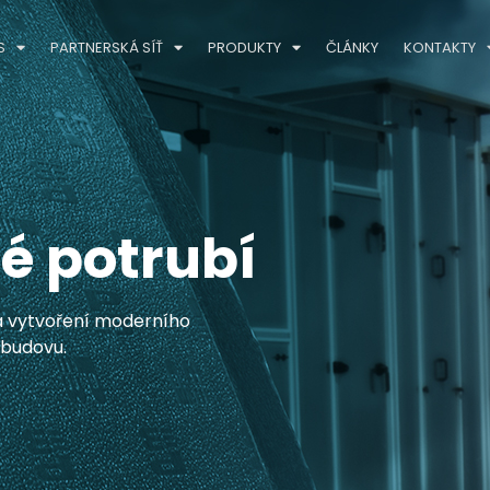
S
PARTNERSKÁ SÍŤ
PRODUKTY
ČLÁNKY
KONTAKTY
é potrubí
na vytvoření moderního
budovu.