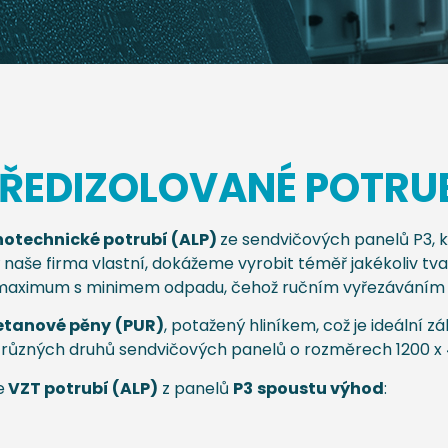
ŘEDIZOLOVANÉ POTRU
otechnické potrubí (ALP)
ze sendvičových panelů P3, 
naše firma vlastní, dokážeme vyrobit téměř jakékoliv tva
na maximum s minimem odpadu, čehož ručním vyřezáváním
retanové pěny
(PUR)
, potažený hliníkem, což je ideální 
 různých druhů sendvičových panelů o rozměrech 1200 x
e
VZT potrubí (ALP)
z panelů
P3
spoustu výhod
: