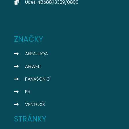
Účet: 4858873329/0800​
ZNAČKY
AERAULIQA
AIRWELL
PANASONIC
P3
VENTOXX
STRÁNKY