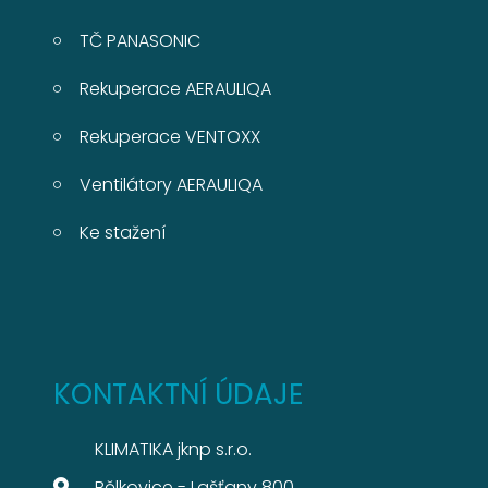
TČ PANASONIC
Rekuperace AERAULIQA
Rekuperace VENTOXX
Ventilátory AERAULIQA
Ke stažení
KONTAKTNÍ ÚDAJE
KLIMATIKA jknp s.r.o.
Bělkovice - Lašťany 800