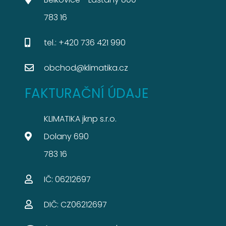
783 16
tel.: +420 736 421 990
obchod@klimatika.cz
FAKTURAČNÍ ÚDAJE
KLIMATIKA jknp s.r.o.
Dolany 690
783 16
IČ: 06212697​
DIČ: CZ06212697​