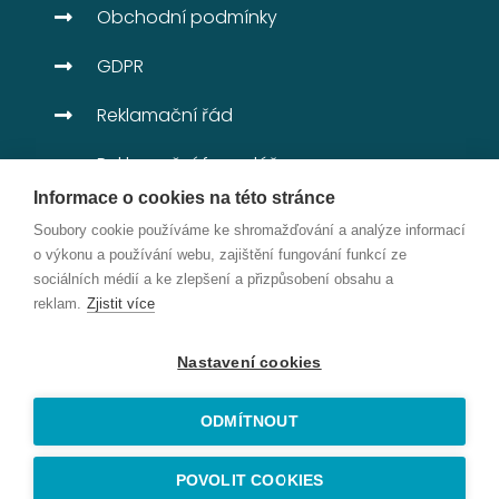
Obchodní podmínky
GDPR
Reklamační řád
Reklamační formulář
Informace o cookies na této stránce
DOTAČNÍ TITULY
Soubory cookie používáme ke shromažďování a analýze informací
o výkonu a používání webu, zajištění fungování funkcí ze
Nové moduly IS a rozšíření výroby
sociálních médií a ke zlepšení a přizpůsobení obsahu a
reklam.
Zjistit více
Nastavení cookies
ODMÍTNOUT
Copyright © 2021 KLIMATIKA jknp s.r.o. | Web s
POVOLIT COOKIES
radostí vytvořil tým
OBCHODNÍCI, s.r.o.