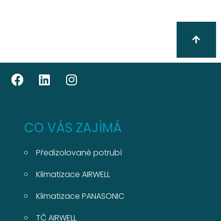
CO VÁS ZAJÍMÁ
Předizolované potrubí
Klimatizace AIRWELL
Klimatizace PANASONIC
TČ AIRWELL