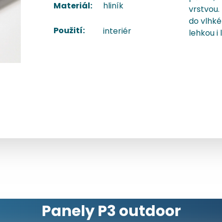
Materiál:
hliník
vrstvou.
do vlhké
Použití:
interiér
lehkou i
Specifikace
Profily
Příslušenství
Panely P3 outdoor