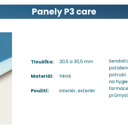
Panely P3 care
Sendvičo
20,5 a 30,5 mm
Tloušťka:
potažené
potrubí
Materiál:
hliník
na hygie
farmace
Použití:
interiér, exteriér
průmysl