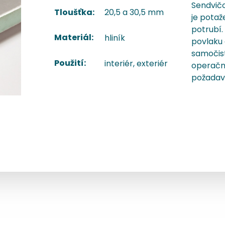
Sendvičo
20,5 a 30,5 mm
Tloušťka:
je potaž
potrubí
Materiál:
hliník
povlaku 
samočist
Použití:
interiér, exteriér
operační
požadav
Specifikace
Profily
Příslušenství