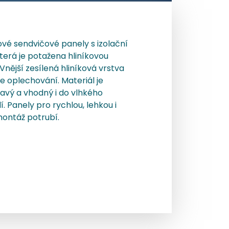
ové sendvičové panely s izolační
terá je potažena hliníkovou
 Vnější zesílená hliníková vrstva
e oplechování. Materiál je
avý a vhodný i do vlhkého
í. Panely pro rychlou, lehkou i
ontáž potrubí.