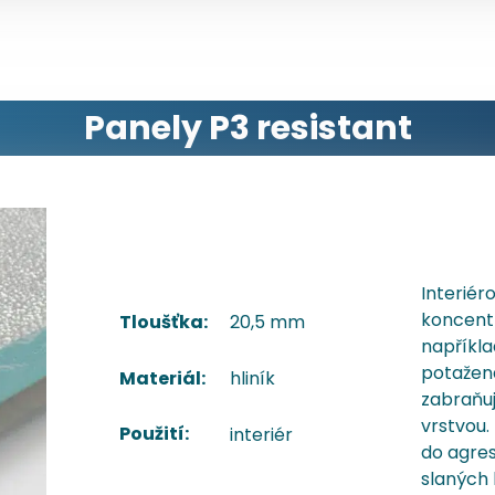
Panely P3 resistant
Interiér
koncentr
20,5 mm
Tloušťka:
například
potažen
Materiál:
hliník
zabraňuj
vrstvou.
Použití:
interiér
do agres
slaných