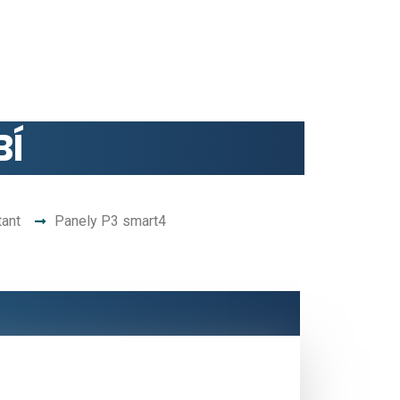
BÍ
tant
Panely P3 smart4