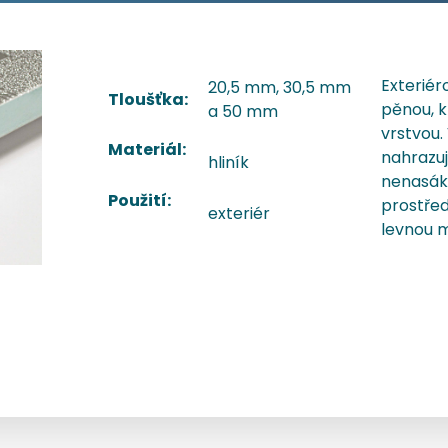
Exteriér
20,5 mm, 30,5 mm
Tloušťka:
pěnou, k
a 50 mm
vrstvou.
Materiál:
nahrazuj
hliník
nenasák
Použití:
prostřed
exteriér
levnou m
Specifikace
Profily
Příslušenství