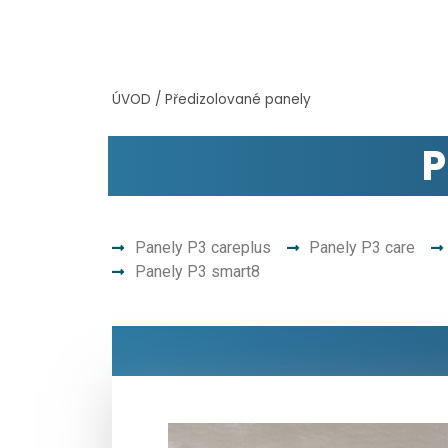
ÚVOD
/
Předizolované panely
P
Panely P3 careplus
Panely P3 care
Panely P3 smart8