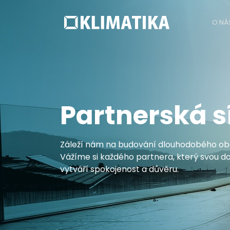
O NÁ
Partnerská s
Záleží nám na budování dlouhodobého obc
Vážíme si každého partnera, který svou d
vytváří spokojenost a důvěru.