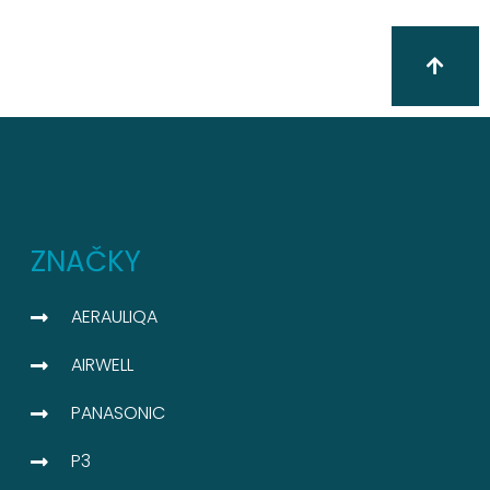
ZNAČKY
AERAULIQA
AIRWELL
PANASONIC
P3