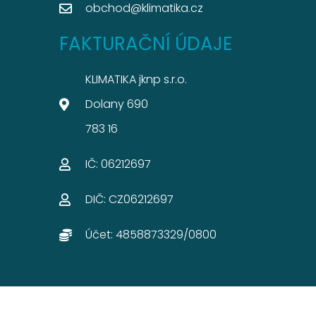
obchod@klimatika.cz
FAKTURAČNÍ ÚDAJE
KLIMATIKA jknp s.r.o.
Dolany 690
783 16
IČ: 06212697​
DIČ: CZ06212697​
Účet: 4858873329/0800​