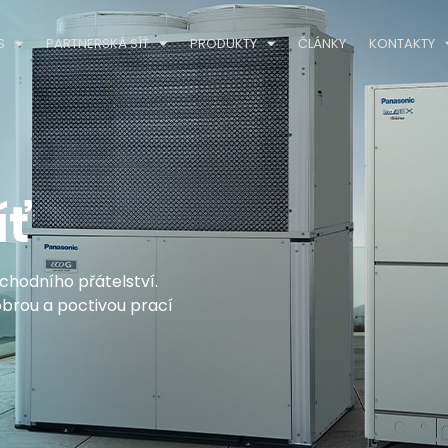
S
PARTNERSKÁ SÍŤ
PRODUKTY
ČLÁNKY
KONTAKTY
íť
hodního přátelství.
obrou a poctivou prací