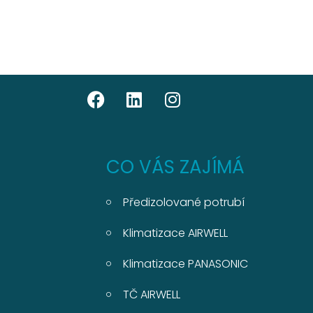
CO VÁS ZAJÍMÁ
Předizolované potrubí
Klimatizace AIRWELL
Klimatizace PANASONIC
TČ AIRWELL