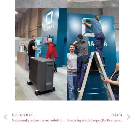
PŘEDCHOZÍ
DALŠÍ
Vstupenky zdarma na veletrh Aquatherm
Nová tepelná čerpadla Panasonic Aquarea T-CAP řady M