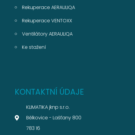
Rekuperace AERAULIQA
Rekuperace VENTOXX
Ventilátory AERAULIQA
Ke stažení
KONTAKTNÍ ÚDAJE
KLIMATIKA jknp s.r.o.
Bělkovice - Lašťany 800
783 16