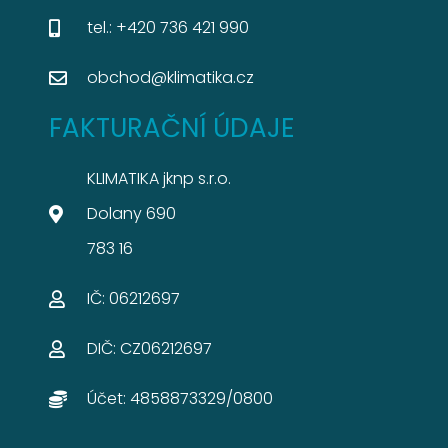
tel.: +420 736 421 990
obchod@klimatika.cz
FAKTURAČNÍ ÚDAJE
KLIMATIKA jknp s.r.o.
Dolany 690
783 16
IČ: 06212697​
DIČ: CZ06212697​
Účet: 4858873329/0800​