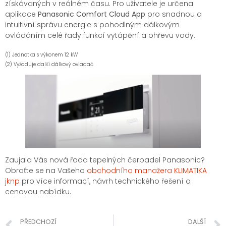
získávaných v reálném času. Pro uživatele je určena
aplikace
Panasonic Comfort Cloud App
pro snadnou a
intuitivní správu energie s pohodlným dálkovým
ovládáním celé řady funkcí vytápění a ohřevu vody.
(1) Jednotka s výkonem 12 kW
(2) Vyžaduje další dálkový ovladač
Zaujala Vás nová řada tepelných čerpadel Panasonic?
Obraťte se na Vašeho
obchodního manažera KLIMATIKA
jknp
pro více informací, návrh technického řešení a
cenovou nabídku.
PŘEDCHOZÍ
DALŠÍ