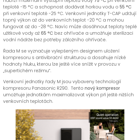
nabízí maximální výstupní teplotu vody
75 °C
při venkovní
teplotě -15 °C a schopnost dodávat horkou vodu o
55 °C
při venkovní teplotě -25 °C. Venkovní jednotky T-CAP udržují
topný výkon až do venkovních teplot -20 °C a mohou
fungovat až do -28 °C. Navíc může dosáhnout teploty teplé
užitkové vody až
65 °C
bez ohřívače a umožňuje sterilizaci
vodní nádrže bez potřeby záložního ohřívače.
Řada M se vyznačuje vylepšeným designem uložení
kompresoru s antivibrační strukturou a dosahuje nízké
hodnoty hluku, kterou lze ještě více snížit v provozu v
„supertichém režimu“.
Venkovní jednotky řady M jsou vybaveny technologií
kompresoru Panasonic R290. Tento
nový kompresor
umožňuje jednotkám maximalizovat výkon při ještě nižších
venkovních teplotách.