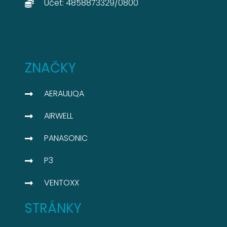
Účet: 4858873329/0800​
ZNAČKY
AERAULIQA
AIRWELL
PANASONIC
P3
VENTOXX
STRÁNKY