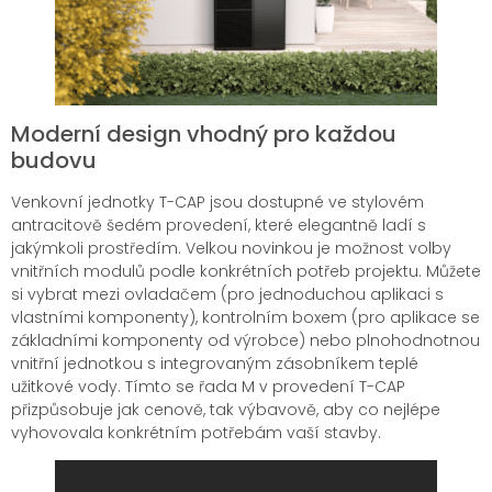
Moderní design vhodný pro každou
budovu
Venkovní jednotky T-CAP jsou dostupné ve stylovém
antracitově šedém provedení, které elegantně ladí s
jakýmkoli prostředím. Velkou novinkou je možnost volby
vnitřních modulů podle konkrétních potřeb projektu. Můžete
si vybrat mezi ovladačem (pro jednoduchou aplikaci s
vlastními komponenty), kontrolním boxem (pro aplikace se
základními komponenty od výrobce) nebo plnohodnotnou
vnitřní jednotkou s integrovaným zásobníkem teplé
užitkové vody. Tímto se řada M v provedení T-CAP
přizpůsobuje jak cenově, tak výbavově, aby co nejlépe
vyhovovala konkrétním potřebám vaší stavby.