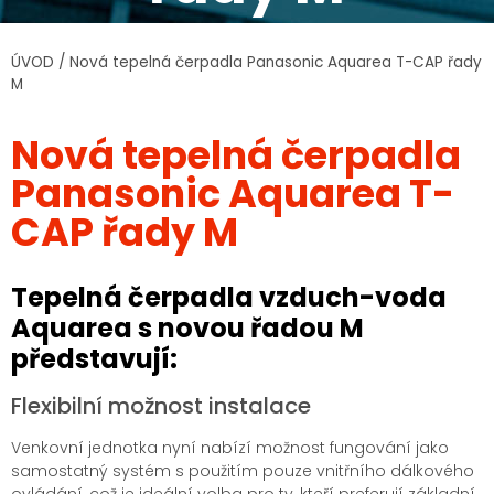
ÚVOD
/
Nová tepelná čerpadla Panasonic Aquarea T-CAP řady
M
Nová tepelná čerpadla
Panasonic Aquarea T-
CAP řady M
Tepelná čerpadla vzduch-voda
Aquarea s novou řadou M
představují:
Flexibilní možnost instalace
Venkovní jednotka nyní nabízí možnost fungování jako
samostatný systém s použitím pouze vnitřního dálkového
ovládání, což je ideální volba pro ty, kteří preferují základní