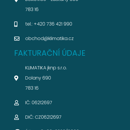
783 16
tel.: +420 736 421 990
obchod@klimatika.cz
FAKTURAČNÍ ÚDAJE
KLIMATIKA jknp s.r.o.
Dolany 690
783 16
IČ: 06212697​
DIČ: CZ06212697​