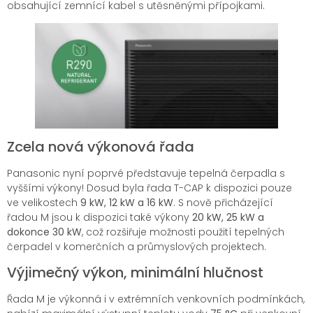
obsahující zemnící kabel s utěsněnými přípojkami.
Zcela nová výkonová řada
Panasonic nyní poprvé představuje tepelná čerpadla s
vyššími výkony! Dosud byla řada T-CAP k dispozici pouze
ve velikostech
9 kW, 12 kW a 16 kW
. S nově přicházející
řadou M jsou k dispozici také výkony
20 kW, 25 kW a
dokonce 30 kW
, což rozšiřuje možnosti použití tepelných
čerpadel v komerčních a průmyslových projektech.
Výjimečný výkon, minimální hlučnost
Řada M je výkonná i v extrémních venkovních podmínkách,