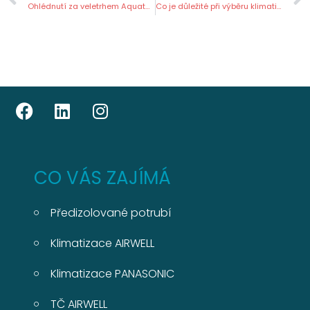
Ohlédnutí za veletrhem Aquatherm 2024
Co je důležité při výběru klimatizace do bytu či domu?
CO VÁS ZAJÍMÁ
Předizolované potrubí
Klimatizace AIRWELL
Klimatizace PANASONIC
TČ AIRWELL