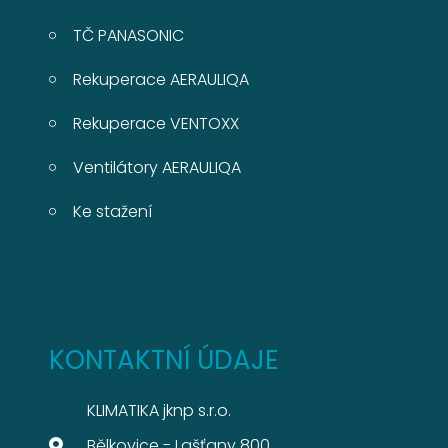
TČ PANASONIC
Rekuperace AERAULIQA
Rekuperace VENTOXX
Ventilátory AERAULIQA
Ke stažení
KONTAKTNÍ ÚDAJE
KLIMATIKA jknp s.r.o.
Bělkovice - Lašťany 800