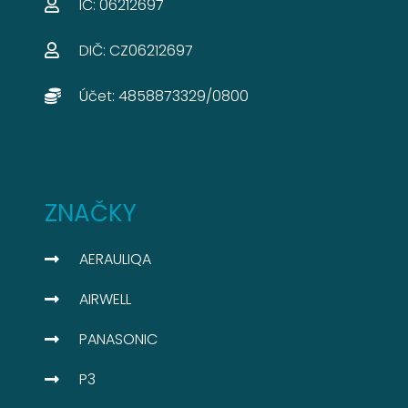
IČ: 06212697​
DIČ: CZ06212697​
Účet: 4858873329/0800​
ZNAČKY
AERAULIQA
AIRWELL
PANASONIC
P3