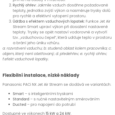
Rychlý ohřev:
Jakmile vzduch dosáhne požadované
teploty, jednotka zvýší výkon a nasměruje trysky dolů
pro rychlé a efektivní vytopení prostoru.
Údržba s efektem vzduchových lopatek:
Funkce Jet Air
Stream Smart upraví výkon při dosažení nastavené
teploty. Trysky se opět nastaví vodorovně a vytvoří
tzv. „vzduchovou čepel“, která udržuje teplo v prostoru
a brání jeho úniku vzhůru.
a: rozvrstvení vzduchu; b: studená oblast kolem pracovníka; c:
objem, který není ošetřovaný; d: předehřev; e: rychlý ohřev;
f:efekt vzduchové lopatky.
Flexibilní instalace, nízké náklady
Panasonic PACi NX Jet Air Stream se dodává ve variantách:
Smart
– s inteligentními tryskami
Standard
– s ručně nastavitelným směrováním
Ducted
– pro napojení do potrubí
Dostupné ve výkonech
15 kW a 24 kW
.