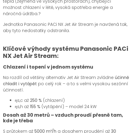
tepla (zejména ve vysokých prostorách), chybějící
možnost chlazení v létě, vysoká spotřeba energie a
náročná údržba.?
Jednotka Panasonic PACi NX Jet Air Stream je navržená tak,
aby tyto nedostatky odstranila.
Klíčové výhody systému Panasonic PACi
NX Jet Air Stream:
Chlazení i topení v jednom systému
Na rozdíl od většiny alternativ Jet Air Stream zvládne
účinně
chladit i vytápět
po celý rok – a to s velmi vysokou sezónní
účinností.
ηs,c až
250 %
(chlazení)
ηs,h až
155 %
(vytápění) – model 24 kW
Dosah až 30 metrů – vzduch proudí přesně tam,
kde je třeba
S průtokem až
5000 m³/h
a dosahem proudění až
30