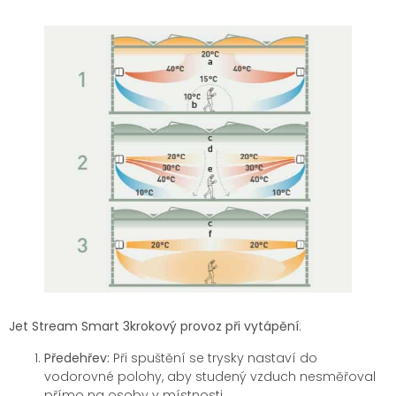
Jet Stream Smart 3krokový provoz při vytápění
:
Předehřev:
Při spuštění se trysky nastaví do
vodorovné polohy, aby studený vzduch nesměřoval
přímo na osoby v místnosti.