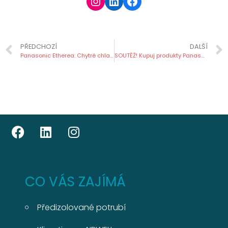
PŘEDCHOZÍ
DALŠÍ
Panasonic Etherea: Chytré chlazení bez průvanu.
SOUTĚŽ! Kupuj produkty Panasonic. Sbírej body. Vyhraj hory!
CO VÁS ZAJÍMÁ
Předizolované potrubí