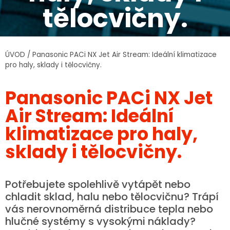
tělocvičny.
ÚVOD
/
Panasonic PACi NX Jet Air Stream: Ideální klimatizace
pro haly, sklady i tělocvičny.
Panasonic PACi NX Jet
Air Stream: Ideální
klimatizace pro haly,
sklady i tělocvičny.
Potřebujete spolehlivě vytápět nebo
chladit sklad, halu nebo tělocvičnu? Trápí
vás nerovnoměrná distribuce tepla nebo
hlučné systémy s vysokými náklady?