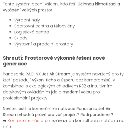
Tento systém ocení všichni, kdo řeší
účinnou klimatizaci a
vytápění velkých prostor
:
Výrobní haly
Sportovní centra a tělocvičny
Logistická centra
Sklady
Výstavní a prodejní prostory
Shrnutí: Prostorově výkonné řešení nové
generace
Panasonic
PACi NX Jet Air Stream
je systém navržený pro ty,
kteří požadují
výkon, ticho a úsporu
bez kompromisů. V
kombinaci s ekologickým chladivem R32 a intuitivním
dotykovým ovládáním jde o
moderní volbu
pro
profesionální projekty.
Nevíte, jestli je komerční klimatizace Panasonic Jet Air
Stream vhodná právě pro váš projekt? Rádi poradíme ?
➡️
Kontaktujte nás
pro nezávaznou konzultaci a nabídku na
míru.