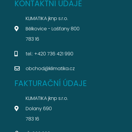
KONTAKTNÍ ÚDAJE
KLIMATIKA jknp s.r.o.
Bělkovice - Lašťany 800
783 16
tel.: +420 736 421 990
obchod@klimatika.cz
FAKTURAČNÍ ÚDAJE
KLIMATIKA jknp s.r.o.
Dolany 690
783 16