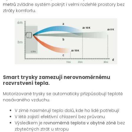
metrů
zvládne systém pokrýt i velmi rozlehlé prostory bez
ztráty komfortu.
Smart trysky zamezují nerovnoměrnému
rozvrstvení tepla.
Motorizované trysky se automaticky přizpůsobují teplotě
nasávaného vzduchu.
V zimě nasměrují teplo dolů, kde ho lidé potřebují
V létě zajistí efektivní chlazení bez průvanu
Výsledkem je
rovnoměrná teplota v obytné zóně
bez
zbytečných ztrát u stropu