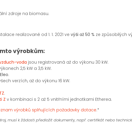
kální zdroje na biomasu.
lace realizované od 1. 1. 2021 ve
výši až 50 %
ze způsobilých 
těmto výrobkům:
a vzduch-voda
jsou registrovaná až do výkonu 30 kW.
výkonech 2,5 kW a 3,5 kW.
Eleo
.
všech verzích, až do výkonu 16 kW.
TZ
.
i Z
v kombinaci s 2 až 5 vnitřními jednotkami Etherea.
eznam výrobků splňujících požadavky dotace
.*
roj, musí k žádosti předložit dokumenty, např. certifikát nebo technic