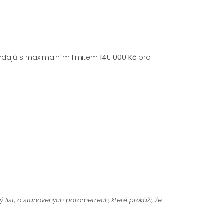
výdajů s maximálním limitem
140 000 Kč
pro
ký list, o stanovených parametrech, které prokáží, že