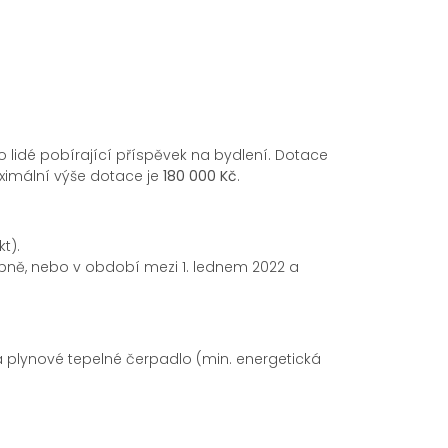
o lidé pobírající příspěvek na bydlení. Dotace
Maximální výše dotace je
180 000 Kč
.
t).
upně, nebo v období mezi 1. lednem 2022 a
 a plynové tepelné čerpadlo (min. energetická