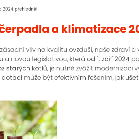
e 2024 přehledně!
čerpadla a klimatizace 2
adní vliv na kvalitu ovzduší, naše zdraví a 
u a novou legislativou, která
od 1. září 2024
pov
z starých kotlů
, je nutné zvážit modernizaci 
m dotací
může být efektivním řešením, jak
ušet