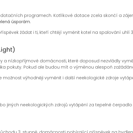
dotačních programech. Kotlíkové dotace zcela skončí a záj
elená úsporám
.
íspěvek žádat i ti, kteří chtějí vyměnit kotel na spalování uhlí 3
ight)
y a nízkopříjmové domácnosti, které doposud nezvládly vyměni
ika pokuty. Pokud ale budou mít o výměnou alespoň zažádáno, 
nost výhodněji vyměnit i další neekologické zdroje vytápění 
bo jiných neekologických zdrojů vytápění za tepelné čerpadl
 důchodu 3. stupně, domácnosti pobírající příspěvek na bydlen