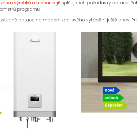
eznam
výrobků a technologií
splňujících požadavky dotace. Pokud
arametrů programu.
e dostupné dotace na modernizaci svého vytápění ještě dnes. P