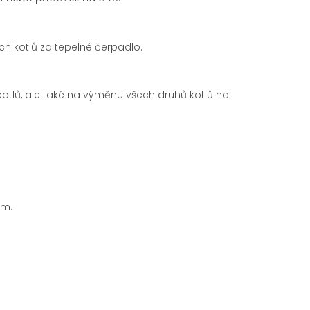
ých kotlů za tepelné čerpadlo.
tlů, ale také na výměnu všech druhů kotlů na
em.