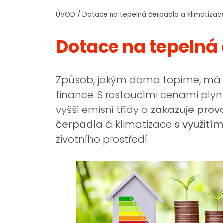
ÚVOD
/
Dotace na tepelná čerpadla a klimatizac
Dotace na tepelná 
Způsob, jakým doma topíme, má zás
finance. S rostoucími cenami plyn
vyšší emisní třídy a
zakazuje provo
čerpadla
či klimatizace
s využití
životního prostředí.