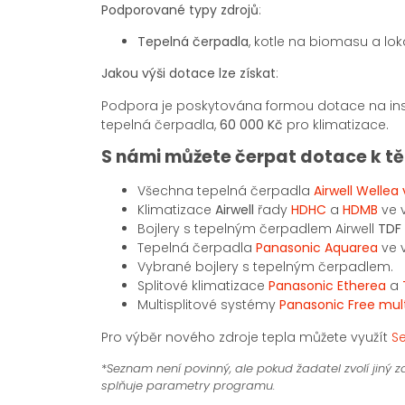
Podporované typy zdrojů
:
Tepelná čerpadla
, kotle na biomasu a lo
Jakou výši dotace lze získat
:
Podpora je poskytována formou dotace na insta
tepelná čerpadla,
60 000 Kč
pro klimatizace.
S námi můžete čerpat dotace k 
Všechna tepelná čerpadla
Airwell Welle
Klimatizace
Airwell
řady
HDHC
a
HDMB
ve 
Bojlery s tepelným čerpadlem Airwell
TDF 
Tepelná čerpadla
Panasonic Aquarea
ve 
Vybrané bojlery s tepelným čerpadlem.
Splitové klimatizace
Panasonic Etherea
a
Multisplitové systémy
Panasonic Free mult
Pro výběr nového zdroje tepla můžete využít
S
*
Seznam není povinný, ale pokud žadatel zvolí jiný zd
splňuje parametry programu.