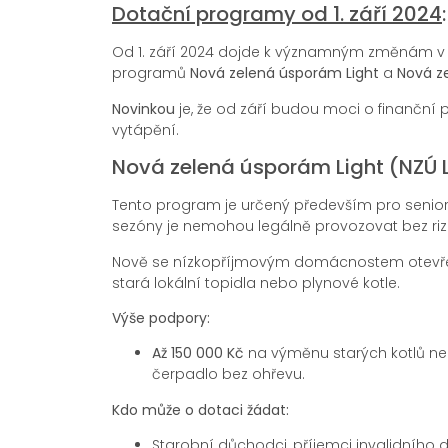
Dotační programy od 1. září 2024
:
Od 1. září 2024 dojde k významným změnám v 
programů
Nová zelená úsporám Light
a
Nová z
Novinkou
je, že od září budou moci o finanční př
vytápění.
Nová zelená úsporám Light (NZÚ L
Tento program je určený především pro senior
sezóny je nemohou legálně provozovat bez riz
Nově se nízkopříjmovým domácnostem otevře mož
stará lokální topidla nebo plynové kotle.
Výše podpory:
Až 150 000 Kč
na výměnu starých kotlů ne
čerpadlo bez ohřevu.
Kdo může o dotaci žádat:
Starobní důchodci, příjemci invalidního