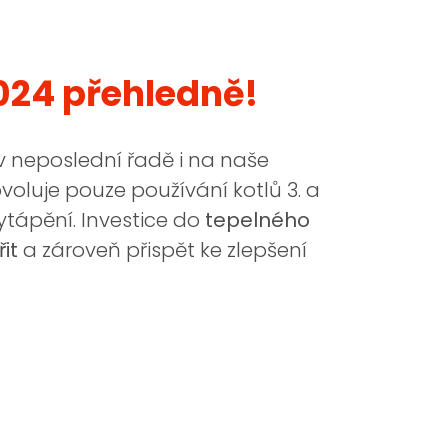
024 přehledně!
v neposlední řadě i na naše
oluje pouze používání kotlů 3. a
vytápění. Investice do
tepelného
řit
a zároveň přispět ke zlepšení