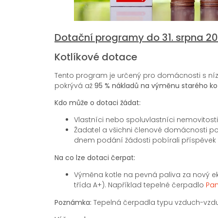
Dotační programy do 31. srpna 2
Kotlíkové dotace
Tento program je určený pro domácnosti s nízký
pokrývá až
95 % nákladů na výměnu starého kot
Kdo může o dotaci žádat:
Vlastníci nebo spoluvlastníci nemovitosti
Žadatel a všichni členové domácnosti pob
dnem podání žádosti pobírali příspěvek 
Na co lze dotaci čerpat:
Výměna kotle na pevná paliva za nový eko
třída A+). Například tepelné čerpadlo
Pa
Poznámka:
Tepelná čerpadla typu vzduch-vz