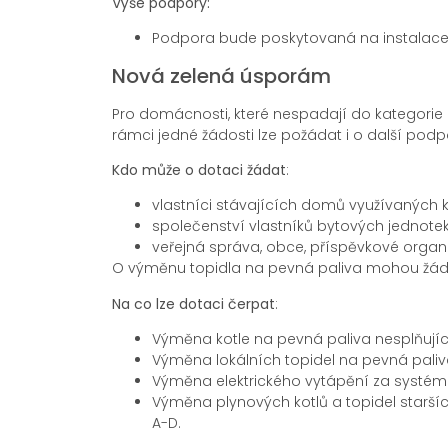
Výše podpory:
Podpora bude poskytovaná na instalace re
Nová zelená úsporám
Pro domácnosti, které nespadají do kategori
rámci jedné žádosti lze požádat i o další podp
Kdo může o dotaci žádat
:
vlastníci stávajících domů využívaných 
společenství vlastníků bytových jednote
veřejná správa, obce, příspěvkové organi
O výměnu topidla na pevná paliva mohou žádat
Na co lze dotaci čerpat
:
Výměna kotle na pevná paliva nesplňující
Výměna lokálních topidel na pevná paliva
Výměna elektrického vytápění za systém
Výměna plynových kotlů a topidel starší
A-D.