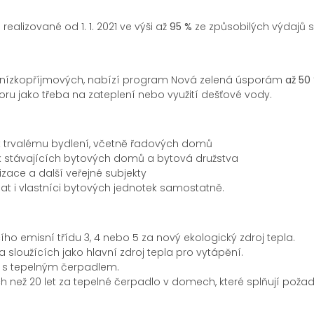
alizované od 1. 1. 2021 ve výši až
95 %
ze způsobilých výdajů 
e nízkopříjmových, nabízí program Nová zelená úsporám
až 50
oru jako třeba na zateplení nebo využití dešťové vody.
k trvalému bydlení, včetně řadových domů
k stávajících bytových domů a bytová družstva
zace a další veřejné subjekty
 i vlastníci bytových jednotek samostatně.
ho emisní třídu 3, 4 nebo 5 za nový ekologický zdroj tepla.
 sloužících jako hlavní zdroj tepla pro vytápění.
 s tepelným čerpadlem.
ch než 20 let za tepelné čerpadlo v domech, které splňují pož