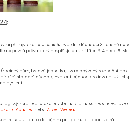
024
:
mi příjmy, jako jsou senioři, invalidní důchodci 3. stupně neb
le na pevná paliva
, který nesplňuje emisní třídu 3, 4 nebo 5. 
 (rodinný dům, bytová jednotka, trvale obývaný rekreační objek
írající starobní důchod, invalidní důchod pro invaliditu 3. st
na bydlení.
logický zdroj tepla, jako je kotel na biomasu nebo elektrické
nasonic Aquarea
nebo
Airwell Wellea.
duch nejsou v tomto dotačním programu podporovaná.