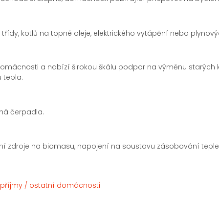
 třídy, kotlů na topné oleje, elektrického vytápění nebo plynov
)
omácnosti a nabízí širokou škálu podpor na výměnu starých ko
 tepla.
ná čerpadla.
ální zdroje na biomasu, napojení na soustavu zásobování tepl
 příjmy / ostatní domácnosti