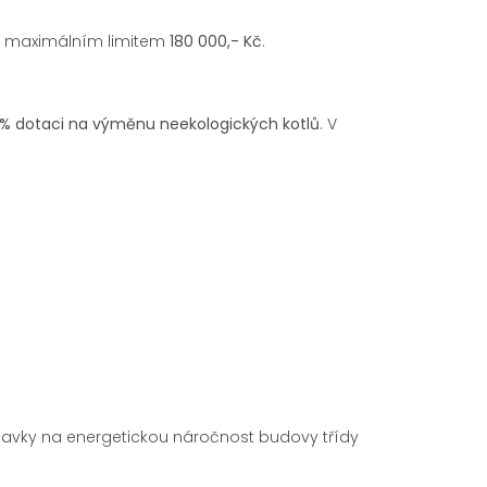
s maximálním limitem
180 000,- Kč
.
 % dotaci na výměnu neekologických kotlů
. V
adavky na energetickou náročnost budovy třídy