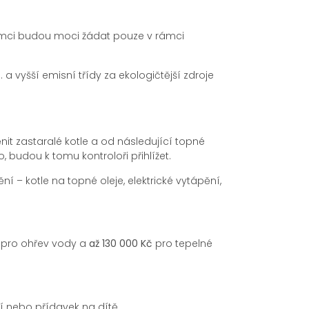
emci budou moci žádat pouze v rámci
. a vyšší emisní třídy za ekologičtější zdroje
t zastaralé kotle a od následující topné
budou k tomu kontroloři přihlížet.
– kotle na topné oleje, elektrické vytápění,
o pro ohřev vody a
až 130 000 Kč
pro tepelné
í nebo přídavek na dítě.